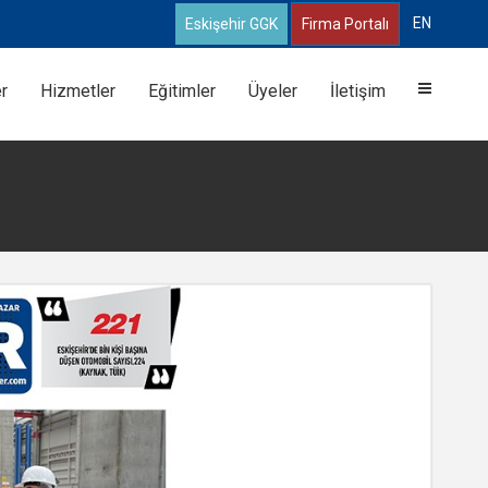
EN
Eskişehir GGK
Firma Portalı
er
Hizmetler
Eğitimler
Üyeler
İletişim