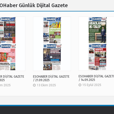
OHaber Günlük Dijital Gazete
ESOHABER DİJİTAL GAZET
R DİJİTAL GAZETE
ESOHABER DİJİTAL GAZETE
/ 14.09.2025
2025
/ 21.09.2025
15 Eylül 2025
im 2025
13 Ekim 2025