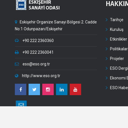
HAKKI
Tarihçe
Eskişehir Organize Sanayi Bölgesi 2. Cadde
No:1 Odunpazarı/Eskişehir
Kuruluş
Etkinlikler
+90 222 2360360
Politikala
+90 222 2360041
Projeler
eso@eso.org.tr
ESO Dergi
http://www.eso.org.tr
Ekonomi B
ESO Habe
2026 Tüm Hakkı Saklıdır. | ESO | Eskişehir Sanayi Odası