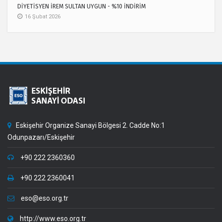
DİYETİSYEN İREM SULTAN UYGUN - %10 İNDİRİM
16 Şubat 2026
Eskişehir Organize Sanayi Bölgesi 2. Cadde No:1
Odunpazarı/Eskişehir
+90 222 2360360
+90 222 2360041
eso@eso.org.tr
http://www.eso.org.tr